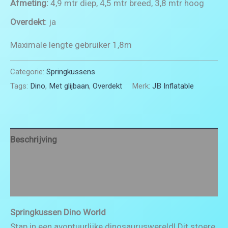
Afmeting:
4,9 mtr diep, 4,5 mtr breed, 3,8 mtr hoog
Overdekt
: ja
Maximale lengte gebruiker 1,8m
Categorie:
Springkussens
Tags:
Dino
,
Met glijbaan
,
Overdekt
Merk:
JB Inflatable
Beschrijving
Aanvullende informatie
Beoordelingen (0)
Springkussen Dino World
Stap in een avontuurlijke dinosauruswereld! Dit stoere