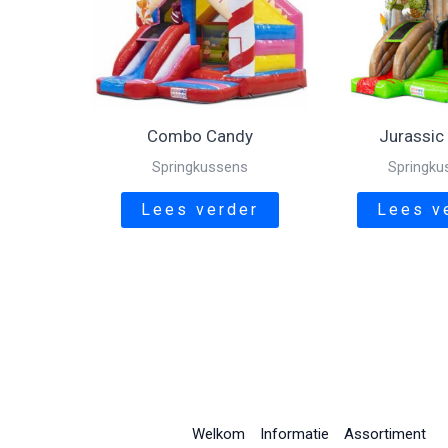
Combo Candy
Jurassic
Springkussens
Springku
Lees verder
Lees v
Welkom
Informatie
Assortiment