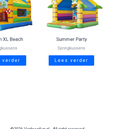
n XL Beach
Summer Party
ngkussens
Springkussens
 verder
Lees verder