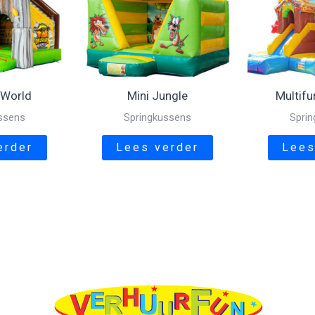
 World
Mini Jungle
Multifu
ssens
Springkussens
Spri
erder
Lees verder
Lees