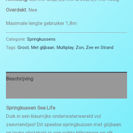
Overdekt
: Nee
Maximale lengte gebruiker 1,8m
Categorie:
Springkussens
Tags:
Groot
,
Met glijbaan
,
Multiplay
,
Zon, Zee en Strand
Beschrijving
Beoordelingen (0)
Springkussen Sea Life
Duik in een kleurrijke onderwaterwereld vol
zeevriendjes! Dit speelse springkussen met glijbaan
en leuke obstakels is een echte blikvanger op elk