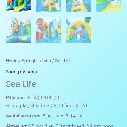
Home
/
Springkussens
/ Sea Life
Springkussens
Sea Life
Prijs
(incl. BTW) € 105,00
vervolgdag slechts € 52,50 (incl. BTW)
Aantal personen:
8 per keer; 3-14 jaar
Afmeting:
5,5 mtr diep, 5,0 mtr breed, 3,9 mtr hoog