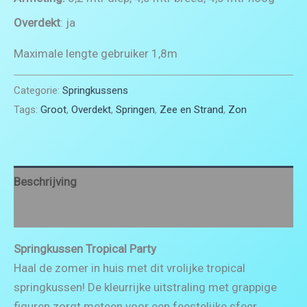
Overdekt
: ja
Maximale lengte gebruiker 1,8m
Categorie:
Springkussens
Tags:
Groot
,
Overdekt
,
Springen
,
Zee en Strand
,
Zon
Beschrijving
Beoordelingen (0)
Springkussen Tropical Party
Haal de zomer in huis met dit vrolijke tropical
springkussen! De kleurrijke uitstraling met grappige
figuren zorgt meteen voor een feestelijke sfeer.