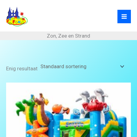
Ga
naar
de
inhoud
Zon, Zee en Strand
Enig resultaat