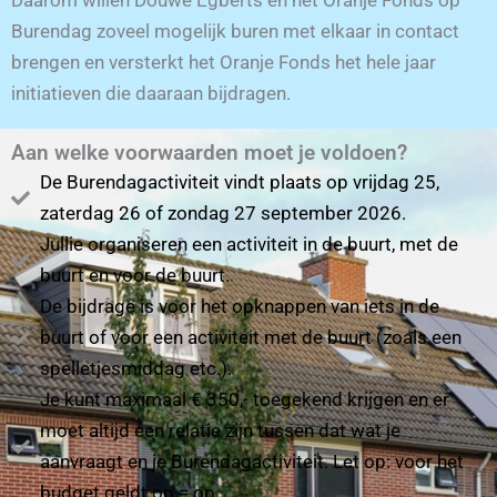
Burendag zoveel mogelijk buren met elkaar in contact
brengen en versterkt het Oranje Fonds het hele jaar
initiatieven die daaraan bijdragen.
Aan welke voorwaarden moet je voldoen?
De Burendagactiviteit vindt plaats op vrijdag 25,
zaterdag 26 of zondag 27 september 2026.
Jullie organiseren een activiteit in de buurt, met de
buurt en voor de buurt.
De bijdrage is voor het opknappen van iets in de
buurt of voor een activiteit met de buurt (zoals een
spelletjesmiddag etc.).
Je kunt maximaal € 350,- toegekend krijgen en er
moet altijd een relatie zijn tussen dat wat je
aanvraagt en je Burendagactiviteit. Let op: voor het
budget geldt op = op.