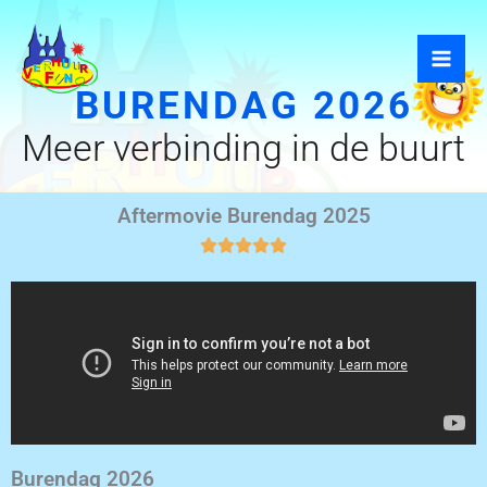
Ga
naar
de
BURENDAG 2026
inhoud
Meer verbinding in de buurt
Aftermovie Burendag 2025
Burendag 2026