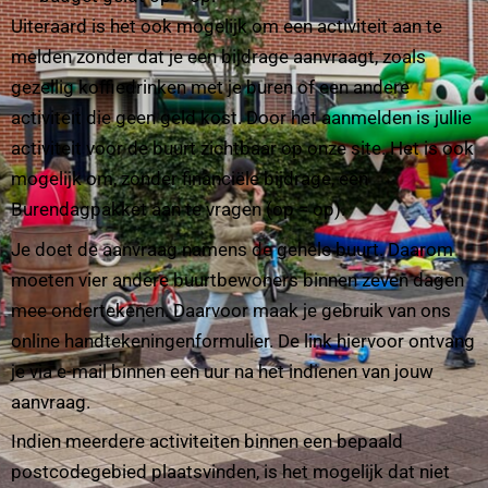
Uiteraard is het ook mogelijk om een activiteit aan te
melden zonder dat je een bijdrage aanvraagt, zoals
gezellig koffiedrinken met je buren of een andere
activiteit die geen geld kost. Door het aanmelden is jullie
activiteit voor de buurt zichtbaar op onze site. Het is ook
mogelijk om, zonder financiële bijdrage, een
Burendagpakket aan te vragen (op = op).
Je doet de aanvraag namens de gehele buurt. Daarom
moeten vier andere buurtbewoners binnen zeven dagen
mee ondertekenen. Daarvoor maak je gebruik van ons
online handtekeningenformulier. De link hiervoor ontvang
je via e-mail binnen een uur na het indienen van jouw
aanvraag.
Indien meerdere activiteiten binnen een bepaald
postcodegebied plaatsvinden, is het mogelijk dat niet