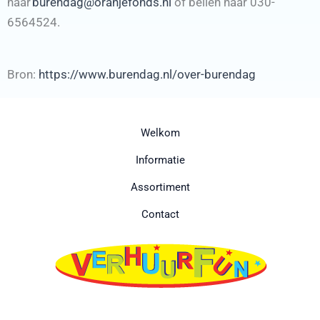
naar
burendag@oranjefonds.nl
of bellen naar 030-
6564524.
Bron:
https://www.burendag.nl/over-burendag
Welkom
Informatie
Assortiment
Contact