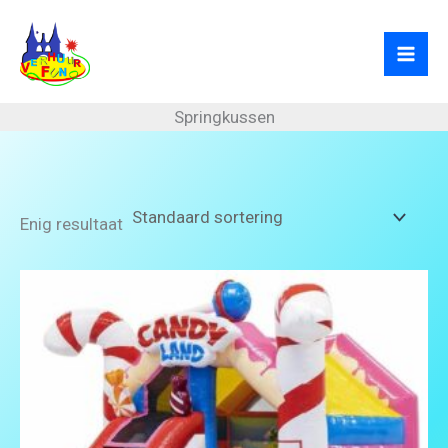
Ga
naar
de
inhoud
Springkussen
Enig resultaat