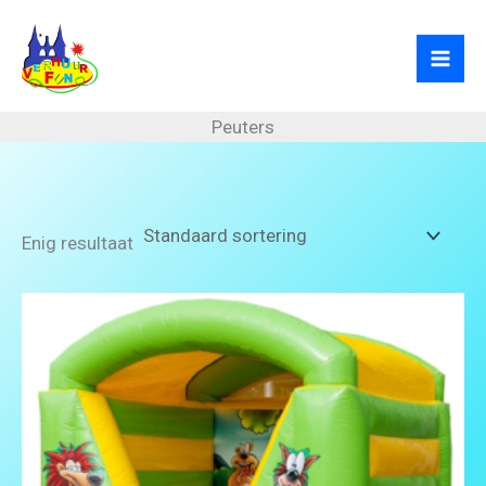
Ga
naar
de
inhoud
Peuters
Enig resultaat